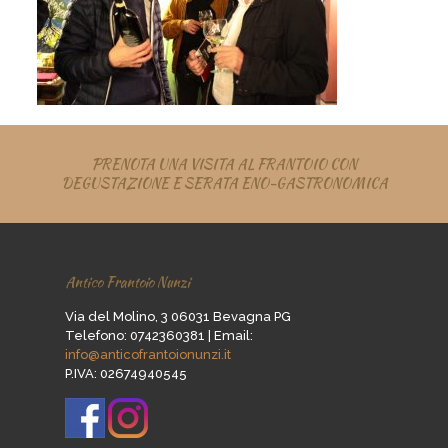
PRENOTA UNA VISITA AL FRANTOIO CON
DEGUSTAZIONE E SERATA ENO-GASTRONOMICA
Antico Frantoio Nunzi
Via del Molino, 3 06031 Bevagna PG
Telefono:
0742360381
| Email:
info@anticofrantoionunzi.it
P.IVA: 02674940545