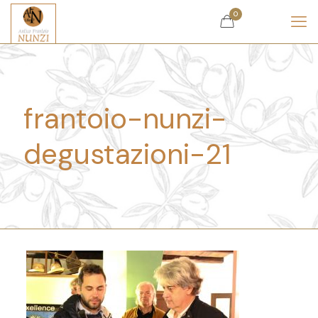
0
€
0.00
frantoio-nunzi-
degustazioni-21